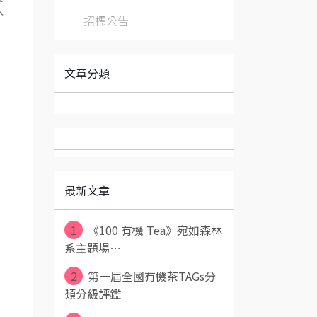
入
招標公告
文章分類
最新文章
1
《100 有機 Tea》宛如森林
系主題場⋯
2
第一屆全國有機茶TAGs分
類分級評鑑