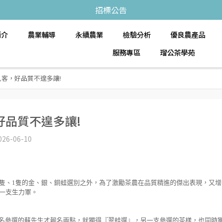
招標公告
簡介
農業輔導
永續農業
檢驗分析
優良農產品
服務專區
瑠公茶學苑
客，好品質不遑多讓!
好品質不遑多讓!
026-06-10
隻、1隻的金、銀、銅蛙選別之外，為了激勵茶農在品質精進的傑出表現，又增
一支生力軍。
名參選的蘇先生才報名兩點，就獨得『翠蛙選』，另一支參選的茶樣，也同時