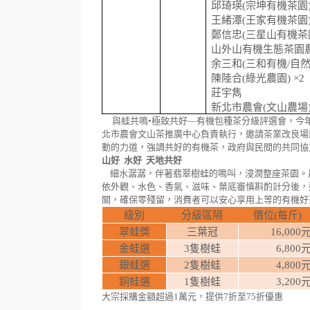
邱琦瑛
(
宗坤有機茶園
王緒潭
(
王家有機茶園
鄭信忠
(
三星山有機茶
山外山有機生態茶園農
余三和
(
三和有機
/
自
陳陸合
(
綠光農園
)
×
2
莊宇雋
新北市農會
(
文山農場
與蛙共鳴•極致共好—有機包種茶分級評選會，今
北市農會文山茶推廣中心負責執行，邀請茶業改良場
動的力道，強調共好的有機茶，政府與民間的共同協
山好 水好 天地共好
細水潺潺，伴著翡翠樹蛙的鳴叫，浸潤整座茶園。
依外觀、水色、香氣、滋味、葉底審慎斟酌計分後，
關，確保零殘留，消費者可以安心享用上等的有機好
級別
分級區隔
價位
(
每斤
)
翠蛙獎
三葉冠
16,000
金蛙選
3
隻樹蛙
6,800
銀蛙選
2
隻樹蛙
4,800
銅蛙選
1
隻樹蛙
3,200
大宗採購金額超過1萬元，提供7折至75折優惠