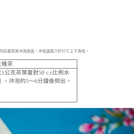
的白瓷茶具沖泡為宜，沖泡溫度介於95℃上下為佳。
大桶茶
以
1
公克茶葉量對
50 c.c
比例水
量 ，沖泡約
5
～
6
分鐘後倒出。