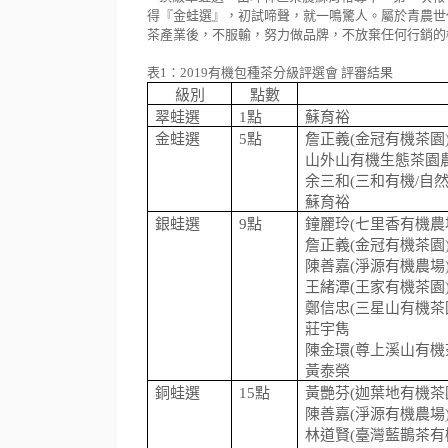
得『金蛙選』，初試啼聲，就一鳴驚人。屬於青農世
茶產業後，不服輸，努力做品牌，不放棄任何行銷的
表1：2019有機包種茶分級評選會 評審結果
級別
點數
翠蛙選
1
點
蘇育裕
金蛙選
5
點
詹正義
(
金冠有機茶園
山外山有機生態茶園
余三和
(
三和有機
/
自
蘇育裕
銀蛙選
9
點
鐘麗玲
(
七里香有機農
詹正義
(
金冠有機茶園
陳善嘉
(
淨源有機農場
王緒潭
(
王家有機茶園
鄭信忠
(
三星山有機茶
莊宇雋
陳金環
(
尊上溪山有機
黃泰榮
銅蛙選
15
點
黃艷芬
(
迦葉地有機茶
陳善嘉
(
淨源有機農場
林道賢
(
臺灣藍鵲茶有