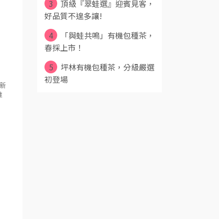
3
頂級『翠蛙選』迎賓見客，
好品質不遑多讓!
4
「與蛙共鳴」有機包種茶，
春採上市！
5
坪林有機包種茶，分級嚴選
初登場
新
推
，