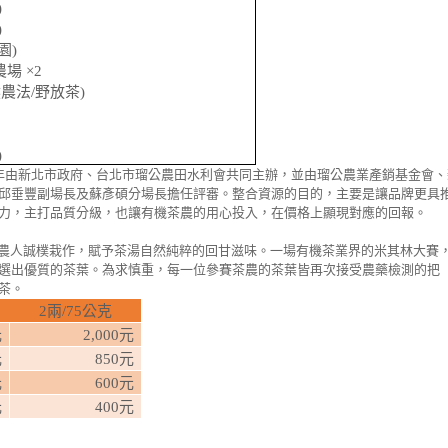
)
)
園
)
場 ×
2
然農法
/
野放茶
)
)
年由新北市政府、台北市瑠公農田水利會共同主辦，並由瑠公農業產銷基金會、
邱垂豐副場長及蘇彥碩分場長擔任評審。整合資源的目的，主要是讓品牌更具
力，主打品質分級，也讓有機茶農的用心投入，在價格上顯現對應的回報。
農人誠樸栽作，賦予茶湯自然純粹的回甘滋味。一場有機茶業界的米其林大賽
選出優質的茶葉。為求慎重，每一位參賽茶農的茶葉皆再次接受農藥檢測的把
茶。
2
兩
/75
公克
元
2,000
元
元
850
元
元
600
元
元
400
元