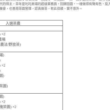
代的得主，早年是叱吒商場的超級業務員，回歸田園，一樣做得有聲有色，投
機會，也善用茶園管理，認真做茶，有此佳績，實不意外。
入選茶農
)
×
2
農場
然農法
/
野放茶
)
場
)
)
)
×
2
)
園
)
茶園
)
園
)
)
×
2
機茶園
)
×
2