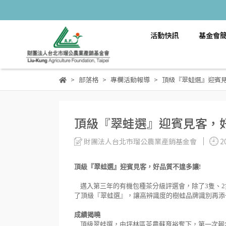
活動快訊
基金會
部落格
專欄活動報導
頂級『翠蛙選』迎賓見
頂級『翠蛙選』迎賓見客，
財團法人台北市瑠公農業產銷基金會
2
頂級『翠蛙選』迎賓見客，好品質不遑多讓!
邁入第三年的有機包種茶分級評選會，除了3隻、2
了頂級『翠蛙選』，讓高辨識度的樹蛙品牌識別再添
成績揭曉
頂級翠蛙選，由坪林區茶農蘇育裕奪下，第一次報