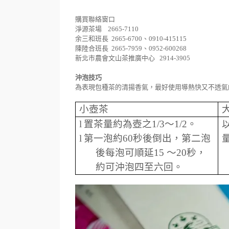
購買聯絡窗口
淨源茶場 2665-7110
余三和班長 2665-6700、0910-415115
陳陸合班長 2665-7959、0952-600268
新北市農會文山茶推廣中心 2914-3905
沖泡技巧
為表現包種茶的清揚香氣，最好使用導熱快又不透氣
小壺茶
l
置茶量約為壺之
1/3
～
1/2
。
l
第一泡約
60
秒後倒出，第二泡
後每泡可順延
15
～
20
秒，
約可沖泡四至六回。