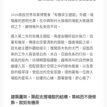
南投世界茶業博覽會「有機茶主題館」外觀，玻
2020
璃屋的透明光罩，在中興新村大操場的場館大帳蓬環
伺之下，顯得格外反差而不同。
邁入第二年的有機主題館，再度由種籽設計操刀，因
著有機茶，傳達出空靈清新的面貌。踏進場館之前，
就先被主體外觀給吸引；推開原木色的大門，迎面而
來的工作人員皆是白色、米白、亞麻色系的打扮，在
挑高的館內，彷彿精靈般躍動；蟲鳴鳥叫的自然樂音
緩緩入耳，搭配錯落於空間之中的綠色植栽，以及垂
掛的植草球，營造出的空氣氛圍，環抱著每一位跨入
場館的愛茶人，紛擾的心緒，跟著變慢，舒心極了
!
建築鷹架，築起支撐場館的結構，單純而不假修
飾，就如有機茶