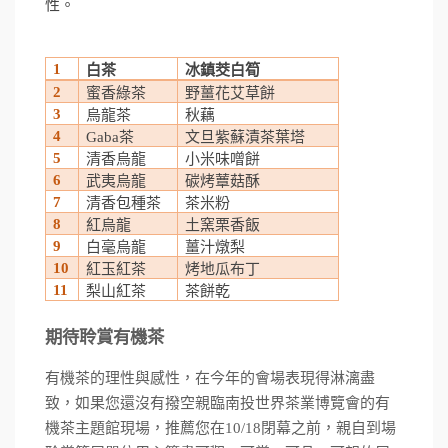
性。
1
白茶
冰鎮茭白筍
2
蜜香綠茶
野薑花艾草餅
3
烏龍茶
秋藕
4
茶
文旦紫蘇漬茶葉塔
Gaba
5
清香烏龍
小米味噌餅
6
武夷烏龍
碳烤蕈菇酥
7
清香包種茶
茶米粉
8
紅烏龍
土窯栗香飯
9
白毫烏龍
薑汁燉梨
10
紅玉紅茶
烤地瓜布丁
11
梨山紅茶
茶餅乾
期待聆賞有機茶
有機茶的理性與感性，在今年的會場表現得淋漓盡
致，如果您還沒有撥空親臨南投世界茶業博覽會的有
機茶主題館現場，推薦您在
10/18
閉幕之前，親自到場