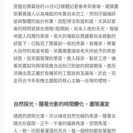
受邀在開幕前的
10
月
8
日媒體記者會來到會場，建築鷹
架著實讓人以為場館的布置尚未完工，然而仔細端詳
卻與整體的設計布置，搭配得沒有違和感，尤其記者
會的時間安排在傍晚
5
點開始，尚未入夜的天光，慢慢
地進入四周的黑夜，偌大的場館在周邊都尚未啟動的
有機茶，帶著
狀態下，已點亮了開幕前一夜的序幕。
大自然的高度考驗，茶農需要接收老天所給予的奔放
狀態，從茶園管理的學習，進入採茶、製茶工序，端
看茶農如何與環境磨合出知己知彼的相容關係，進而
淬鍊出真正屬於有機茶的工藝技術及風味，於此，完
全符合今年有機主題館的核心主軸—台灣的禮物。
自然採光，隨著光影的時間變化，灑落滿室
通透的透明光罩，可以接收自然光線的來源，隨著太
陽光在晨間、正午、午後的偏移角度，空間角落、
人、物，印照著灑落的天光，每一個時刻都有著截然