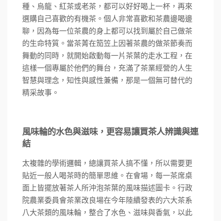
種、烏龍、紅茶或老茶，都可以好好喝上一杯，再來
個人非常喜歡和茶農邊喝邊
選購自己喜歡的有機茶。
聊，因為每一位茶農的身上都可以找到屬於自己做茶
的生命特質。當茶菁在笳笠上因著茶農的做茶節奏而
舞動的同時，就開始啟動每一片茶葉的走水工程，在
這樣一個專屬於他們的舞台，充滿了茶業經營的人生
智慧與理念，知性與感性兼備，那是一個無可替代的
精采故事。
風味輪的水色與滋味，更容易讓買茶人辨識與連
結
太複雜的學術邏輯，總讓買茶人搞不懂，所以需要更
貼近一般人喝茶時的簡單思維。在會場，每一茶席桌
面上皆擺放著茶人所沖泡茶葉的風味描述圖卡。行政
院農業委員會茶業改良場在今年陸續發表的六大茶系
八大茶類的風味輪，整合了水色、滋味與香氣，以此