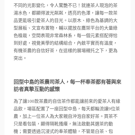
不同的光影變化，令人驚艷不已！就連茶人現泡的茶
湯水色，都顯得波光粼粼，透亮的色澤，讓每一款茶
品更能吸引愛茶人的目光。以原木、綠色為基調的大
型展板、文宣布置物，輔以擺放在鷹架平台的大量綠
色植栽，空間表現非常森林系，每一個元素搭配得恰
到好處，視覺美學的結構組合，內斂平實而有溫度，
有機茶農的自信好茶，在這樣的展場襯托之下，更為
突出。
回型中島的茶農司茶人，每一杯奉茶都有著與來
訪者真摯互動的感懷
為了讓
100
款茶農的自信茶作都能讓前來的愛茶人有緣
品飲，場區配置了一座回型中島，每天都輪流讓
9
位茶
農，加上一位茶人為大家親自沖泡自家好茶。買茶不
只是看包裝，顯得隔靴搔癢，無法啟動其選茶的動
機；需要透過沉浸式的奉茶體驗，不管是白茶、包