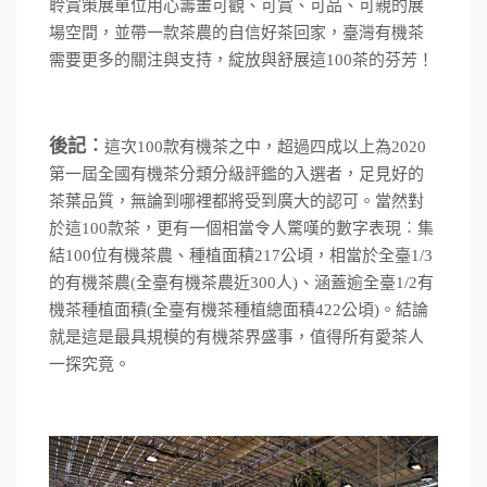
聆賞策展單位用心籌畫可觀、可賞、可品、可親的展
場空間，並帶一款茶農的自信好茶回家，臺灣有機茶
需要更多的關注與支持，綻放與舒展這
100
茶的芬芳！
後記︰
這次
100
款有機茶之中，超過四成以上為
2020
第一屆全國有機茶分類分級評鑑的入選者，足見好的
茶葉品質，無論到哪裡都將受到廣大的認可。當然對
於這
100
款茶，更有一個相當令人驚嘆的數字表現︰集
結
100
位有機茶農、種植面積
217
公頃，相當於全臺
1/3
的有機茶農
(
全臺有機茶農近
300
人
)
、涵蓋逾全臺
1/2
有
機茶種植面積
(
全臺有機茶種植總面積
422
公頃
)
。結論
就是這是最具規模的有機茶界盛事，值得所有愛茶人
一探究竟。