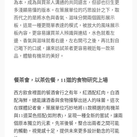
為本，成為與買茶人溝通的共同語言，但卻也衍生更
多淺顯易懂的版本。在策展單位的巧思設計之下，取
而代之的是將水色與香氣、滋味分開兩個圓形展示
板，這是一種更簡單表達的模式，被放大的風味展示
板內容，更容易讓買茶人辨識與連結，水色就看左
邊、香氣與滋味就看右邊，左右開弓之後，再比對自
己喝下的口感，讓來訪試茶者更容易親近每一款茶
品，體驗有機茶的美好。
餐茶會，以茶佐餐，
11
道的食物研究上場
西方飲食裡面的餐酒會行之有年，紅酒配紅肉，白酒
配海鮮，總能讓酒香與食物撞擊出迷人的味蕾。這次
在媒體記者會，策展單位巧妙地將
11
款精選的有機茶
與
11
道菜色搭配
(
如附表
)
，呈現一種全新的嘗試，讓兩
個原本獨立的元素，先茶後餐，整合出兩者之間可能
的觸動，視覺感十足，提供未來更多設計動念的可能