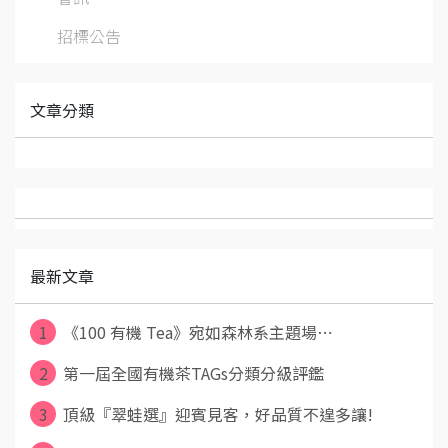
招標公告
文章分類
最新文章
1
《100 有機 Tea》宛如森林系主題場⋯
2
第一屆全國有機茶TAGs分類分級評鑑
3
頂級『翠蛙選』迎賓見客，好品質不遑多讓!