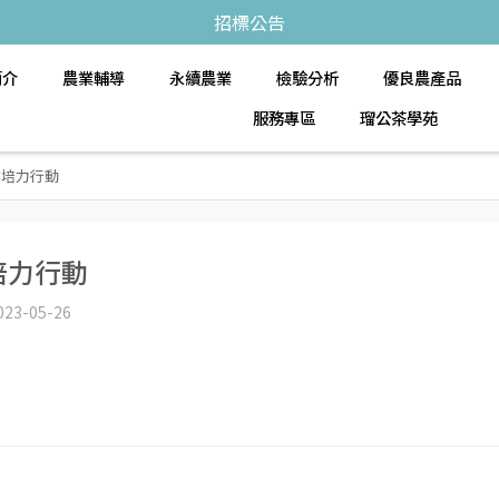
招標公告
簡介
農業輔導
永續農業
檢驗分析
優良農產品
服務專區
瑠公茶學苑
案培力行動
培力行動
023-05-26