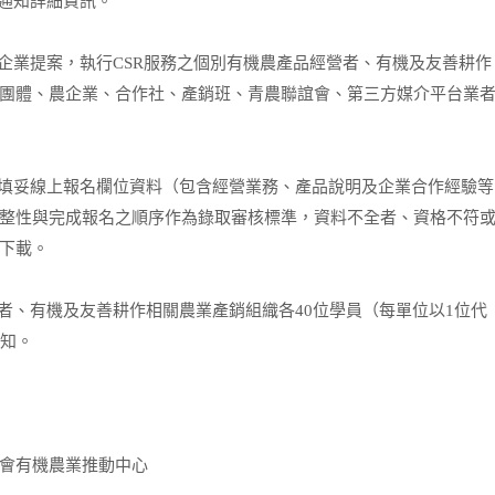
通知詳細資訊。
企業提案，執行CSR服務之個別有機農產品經營者、有機及友善耕作
團體、農企業、合作社、產銷班、青農聯誼會、第三方媒介平台業
填妥線上報名欄位資料（包含經營業務、產品說明及企業合作經驗等
整性與完成報名之順序作為錄取審核標準，資料不全者、資格不符
下載。
者、有機及友善耕作相關農業產銷組織各40位學員（每單位以1位代
通知。
會有機農業推動中心